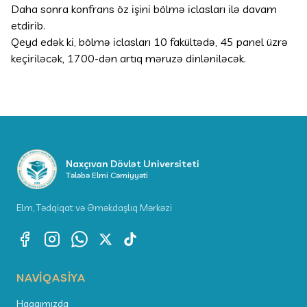
Daha sonra konfrans öz işini bölmə iclasları ilə davam
etdirib.
Qeyd edək ki, bölmə iclasları 10 fakültədə, 45 panel üzrə
keçiriləcək, 1700-dən artıq məruzə dinləniləcək.
Naxçıvan Dövlət Universiteti
Tələbə Elmi Cəmiyyəti
Elm, Tədqiqat və Əməkdaşlıq Mərkəzi
NAVIQASIYA
Haqqımızda