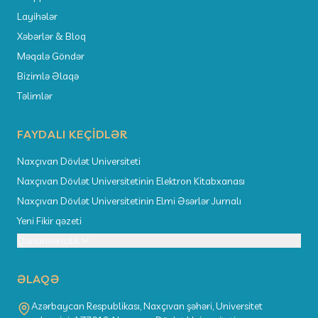
Layihələr
Xəbərlər & Bloq
Məqalə Göndər
Bizimlə Əlaqə
Təlimlər
FAYDALI KEÇIDLƏR
Naxçıvan Dövlət Universiteti
Naxçıvan Dövlət Universitetinin Elektron Kitabxanası
Naxçıvan Dövlət Universitetinin Elmi Əsərlər Jurnalı
Yeni Fikir qəzeti
Qanunvericilik
ƏLAQƏ
Azərbaycan Respublikası, Naxçıvan şəhəri, Universitet