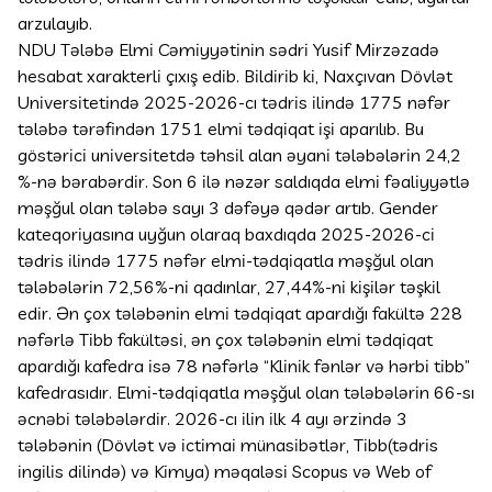
arzulayıb.
NDU Tələbə Elmi Cəmiyyətinin sədri Yusif Mirzəzadə
hesabat xarakterli çıxış edib. Bildirib ki, Naxçıvan Dövlət
Universitetində 2025-2026-cı tədris ilində 1775 nəfər
tələbə tərəfindən 1751 elmi tədqiqat işi aparılıb. Bu
göstərici universitetdə təhsil alan əyani tələbələrin 24,2
%-nə bərabərdir. Son 6 ilə nəzər saldıqda elmi fəaliyyətlə
məşğul olan tələbə sayı 3 dəfəyə qədər artıb. Gender
kateqoriyasına uyğun olaraq baxdıqda 2025-2026-ci
tədris ilində 1775 nəfər elmi-tədqiqatla məşğul olan
tələbələrin 72,56%-ni qadınlar, 27,44%-ni kişilər təşkil
edir. Ən çox tələbənin elmi tədqiqat apardığı fakültə 228
nəfərlə Tibb fakültəsi, ən çox tələbənin elmi tədqiqat
apardığı kafedra isə 78 nəfərlə “Klinik fənlər və hərbi tibb”
kafedrasıdır. Elmi-tədqiqatla məşğul olan tələbələrin 66-sı
əcnəbi tələbələrdir. 2026-cı ilin ilk 4 ayı ərzində 3
tələbənin (Dövlət və ictimai münasibətlər, Tibb(tədris
ingilis dilində) və Kimya) məqaləsi Scopus və Web of