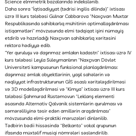
Science elmmetrik bazalarında indekslənib.
Daha sonra “İqtisadiyyat (tədrisi ingilis dilində)” ixtisası
üzrə III kurs tələbəsi Gülnar Cabbarova “Naxçıvan Muxtar
Respublikasında sahibkarlıq mühitinin optimallaşdırılması
istiqamətləri” mövzusunda elmi tədqiqat işini nümayiş
etdirib və hazırladığı Naxçıvan sahibkarlıq xəritəsini
rektora hədiyyə edib.
“Yer quruluşu və daşınmaz əmlakın kadastrı” ixtisası üzrə IV
kurs tələbəsi Leyla Süleymanlının “Naxçıvan Dövlət
Universiteti kampusunun funksional planlaşdırılması:
daşınmaz əmlak obyektlərinin, yaşıl sahələrin və
nəqliyyat infrastrukturunun GİS əsaslı xəritələşdirilməsi
və 3D modelləşdirilməsi və “Kimya” ixtisası üzrə III kurs
tələbəsi Şahmurad Rüstəmovun “Leklanş elementi
əsasında Alternativ Qalvanik sistemlərin qurulması və
səmərəliliyinə təsir edən amillərin araşdırılması”
mövzusunda elmi-praktiki məruzələri dinlənilib.
Tədbirin bədii hissəsində “Belkanto” vokal qrupunun
ifasında müxtəlif musiqi nömrələri səsləndirilib.