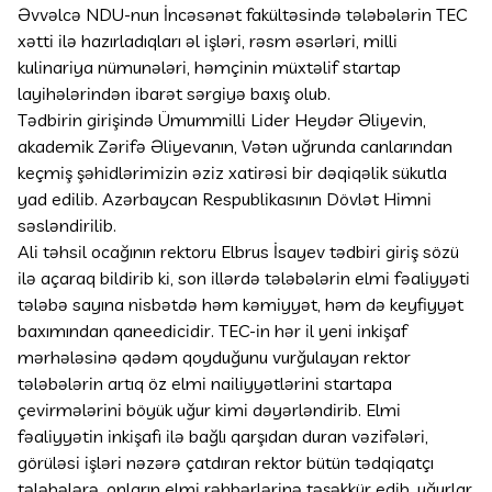
Əvvəlcə NDU-nun İncəsənət fakültəsində tələbələrin TEC
xətti ilə hazırladıqları əl işləri, rəsm əsərləri, milli
kulinariya nümunələri, həmçinin müxtəlif startap
layihələrindən ibarət sərgiyə baxış olub.
Tədbirin girişində Ümummilli Lider Heydər Əliyevin,
akademik Zərifə Əliyevanın, Vətən uğrunda canlarından
keçmiş şəhidlərimizin əziz xatirəsi bir dəqiqəlik sükutla
yad edilib. Azərbaycan Respublikasının Dövlət Himni
səsləndirilib.
Ali təhsil ocağının rektoru Elbrus İsayev tədbiri giriş sözü
ilə açaraq bildirib ki, son illərdə tələbələrin elmi fəaliyyəti
tələbə sayına nisbətdə həm kəmiyyət, həm də keyfiyyət
baxımından qaneedicidir. TEC-in hər il yeni inkişaf
mərhələsinə qədəm qoyduğunu vurğulayan rektor
tələbələrin artıq öz elmi nailiyyətlərini startapa
çevirmələrini böyük uğur kimi dəyərləndirib. Elmi
fəaliyyətin inkişafı ilə bağlı qarşıdan duran vəzifələri,
görüləsi işləri nəzərə çatdıran rektor bütün tədqiqatçı
tələbələrə, onların elmi rəhbərlərinə təşəkkür edib, uğurlar