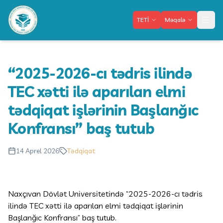
TETİ
Məqalə
Meny
“2025-2026-cı tədris ilində
TEC xətti ilə aparılan elmi
tədqiqat işlərinin Başlanğıc
Konfransı” baş tutub
14 Aprel 2026
Tədqiqat
Naxçıvan Dövlət Universitetində “2025-2026-cı tədris
ilində TEC xətti ilə aparılan elmi tədqiqat işlərinin
Başlanğıc Konfransı” baş tutub.