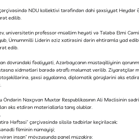
 çərçivəsində NDU kollektivi tərəfindən dahi şəxsiyyət Heydər
ət edilib.
v, universitetin professor-müəllim heyəti və Tələbə Elmi Cəmi
ub, Ümummilli Liderin əziz xatirəsini dərin ehtiramla yad edibl
ət edib.
 dövründəki fəaliyyəti, Azərbaycanın müstəqilliyinin qorunmas
sna xidmətləri barədə ətraflı məlumat verilib. Ziyarətçilər
toşəkillərinə, şəxsi əşyalarına, diplomatik görüşlərini əks etdi
.
 Öndərin Naxçıvan Muxtar Respublikasının Ali Məclisinin sədr
rı əks etdirən materiallarla tanış olublar.
.
irə Həftəsi” çərçivəsində silsilə tədbirlər keçiriləcək:
ənədli filminin nümayişi;
 çevirən insan” mövzusunda panel müzakirə;