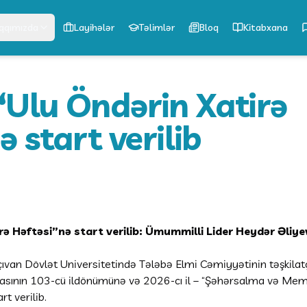
qqımızda
Layihələr
Təlimlər
Bloq
Kitabxana
Ulu Öndərin Xatirə
ə start verilib
 Həftəsi”nə start verilib: Ümummilli Lider Heydər Əliyevi
van Dövlət Universitetində Tələbə Elmi Cəmiyyətinin təşkilatçı
sının 103-cü ildönümünə və 2026-cı il – “Şəhərsalma və Memar
t verilib.