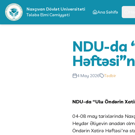
Naxçıvan Dövlət Universiteti
Ana Səhifə
Ha
Tələbə Elmi Cəmiyyəti
NDU-da “
Həftəsi”n
4 May 2026
Tədbir
NDU-da “Ulu Öndərin Xatirə
04-08 may tarixlərində Naxçı
Heydər Əliyevin anadan olma
Öndərin Xatirə Həftəsi”nə star