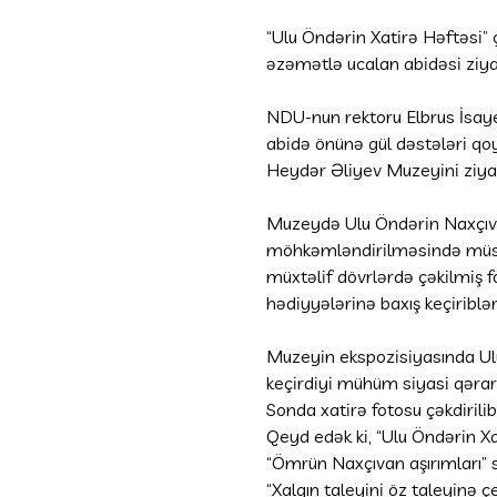
“Ulu Öndərin Xatirə Həftəsi”
əzəmətlə ucalan abidəsi ziyar
NDU-nun rektoru Elbrus İsaye
abidə önünə gül dəstələri qoy
Heydər Əliyev Muzeyini ziyar
Muzeydə Ulu Öndərin Naxçıvan
möhkəmləndirilməsində müstə
müxtəlif dövrlərdə çəkilmiş fo
hədiyyələrinə baxış keçiriblər
Muzeyin ekspozisiyasında Ulu
keçirdiyi mühüm siyasi qərarla
Sonda xatirə fotosu çəkdirilib
Qeyd edək ki, “Ulu Öndərin Xat
“Ömrün Naxçıvan aşırımları” s
“Xalqın taleyini öz taleyinə