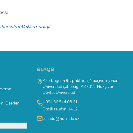
ansı.
əhərsalmaVəMemarlıqİli
ƏLAQƏ
Azərbaycan Respublikası, Naxçıvan şəhəri,
Universitet şəhərciyi, AZ7012, Naxçıvan
lektron
Dövlət Universiteti
+994 36 544 08 61
lmi Əsərlər
Daxili telefon: 1412
tecndu@ndu.edu.az