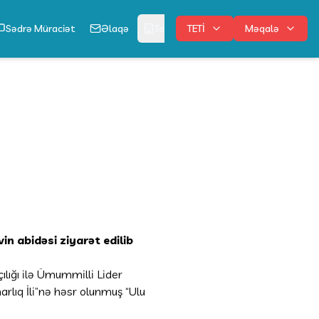
Sədrə Müraciət
Əlaqə
Tabe Qurumlar
TETİ
Məqalə
Digər
n abidəsi ziyarət edilib
lığı ilə Ümummilli Lider
lıq İli”nə həsr olunmuş “Ulu