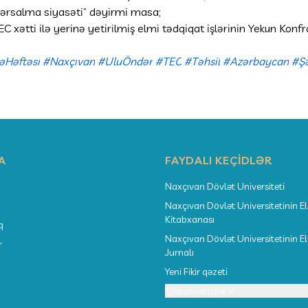
hərsalma siyasəti” dəyirmi masa;
 xətti ilə yerinə yetirilmiş elmi tədqiqat işlərinin Yekun Konfr
əHəftəsi
#Naxçıvan
#UluÖndər
#TEC
#Təhsil
#Azərbaycan
#Ş
A
FAYDALI KEÇIDLƏR
Naxçıvan Dövlət Universiteti
Naxçıvan Dövlət Universitetinin E
Kitabxanası
q
Naxçıvan Dövlət Universitetinin E
r
Jurnalı
Yeni Fikir qəzeti
Qanunvericilik