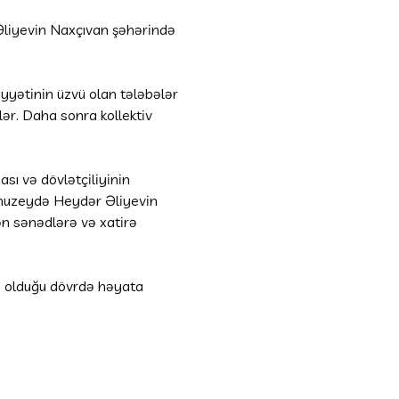
 Əliyevin Naxçıvan şəhərində
yyətinin üzvü olan tələbələr
ər. Daha sonra kollektiv
ı və dövlətçiliyinin
 muzeydə Heydər Əliyevin
rən sənədlərə və xatirə
i olduğu dövrdə həyata