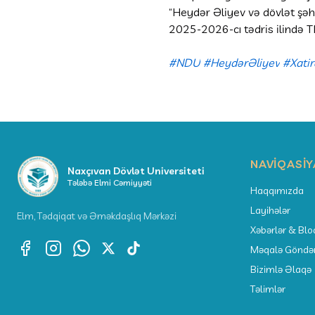
“Heydər Əliyev və dövlət şə
2025-2026-cı tədris ilində TEC
#NDU
#HeydərƏliyev
#Xatir
NAVIQASIY
Naxçıvan Dövlət Universiteti
Tələbə Elmi Cəmiyyəti
Haqqımızda
Layihələr
Elm, Tədqiqat və Əməkdaşlıq Mərkəzi
Xəbərlər & Blo
Məqalə Göndə
Bizimlə Əlaqə
Təlimlər