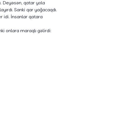
ü. Deyəsən, qatar yola
ayırdı. Sanki qar yağacaqdı.
 idi. İnsanlar qatara
ki onlara maraqlı gəlirdi: