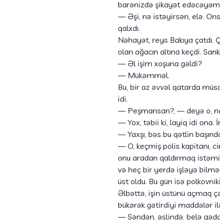
barənizdə şikayət edəcəyəm, s
— Əşi, nə istəyirsən, elə. O
qalxdı.
Nəhayət, reys Bakıya çatdı. 
olan ağacın altına keçdi. Sanki
— Əl işim xoşuna gəldi?
— Mükəmməl.
Bu, bir az əvvəl qatarda müsah
idi.
— Peşmansan?, — deyə o, n
— Yox, təbii ki, layiq idi ona
— Yaxşı, bəs bu qətlin başın
— O, keçmiş polis kapitanı, ci
onu aradan qaldırmaq istəmiş
və heç bir yerdə işləyə bilmə
üst oldu. Bu gün isə polkovniki
Əlbəttə, işin üstünü açmaq çə
bükərək gətirdiyi maddələr ilə
— Səndən, əslində, belə qəd