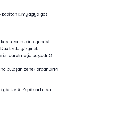
yə kapitan kimyaçıya göz
 kapitanının əlinə qandal
Daxilində gərginlik
ərisi qaralmağa başladı. O
ına bulaşan zəhər orqanlarını
 göstərdi. Kapitanı kolba