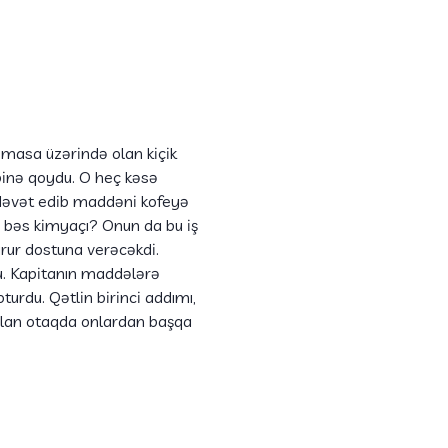
 masa üzərində olan kiçik
binə qoydu. O heç kəsə
 dəvət edib maddəni kofeyə
ı, bəs kimyaçı? Onun da bu iş
kurur dostuna verəcəkdi.
u. Kapitanın maddələrə
turdu. Qətlin birinci addımı,
yrılan otaqda onlardan başqa