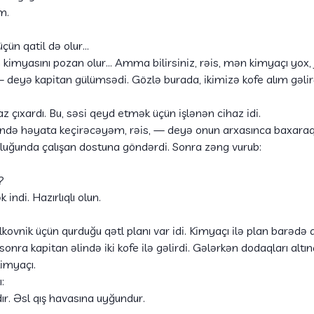
m.
çün qatil də olur…
kimyasını pozan olur… Amma bilirsiniz, rəis, mən kimyaçı yox,
— deyə kapitan gülümsədi. Gözlə burada, ikimizə kofe alım gəli
az çıxardı. Bu, səsi qeyd etmək üçün işlənən cihaz idi.
ndə həyata keçirəcəyəm, rəis, — deyə onun arxasınca baxaraq p
rluğunda çalışan dostuna göndərdi. Sonra zəng vurub:
?
ndi. Hazırlıqlı olun.
kovnik üçün qurduğu qətl planı var idi. Kimyaçı ilə plan barədə
ra kapitan əlində iki kofe ilə gəlirdi. Gələrkən dodaqları altınd
kimyaçı.
:
r. Əsl qış havasına uyğundur.