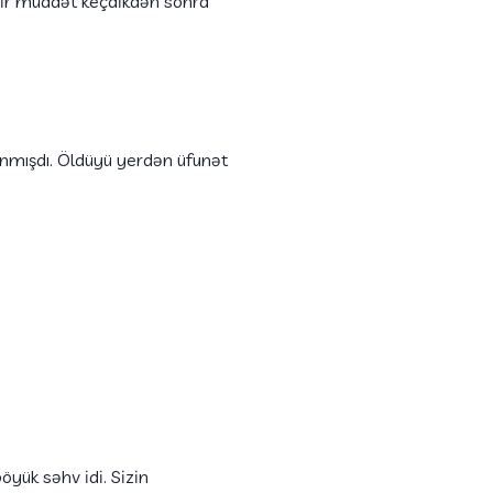
bir müddət keçdikdən sonra
anmışdı. Öldüyü yerdən üfunət
yük səhv idi. Sizin