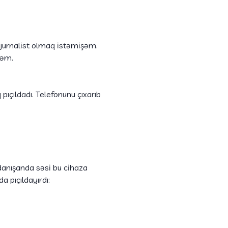
 jurnalist olmaq istəmişəm.
rəm.
ıçıldadı. Telefonunu çıxarıb
 danışanda səsi bu cihaza
a pıçıldayırdı: