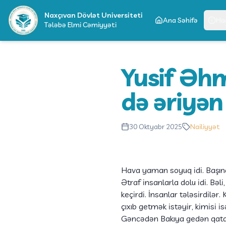
Naxçıvan Dövlət Universiteti
Ana Səhifə
Ha
Tələbə Elmi Cəmiyyəti
Yusif Əhm
də əriyən
30 Oktyabr 2025
Nailiyyət
Hava yaman soyuq idi. Başın
Ətraf insanlarla dolu idi. Bəl
keçirdi. İnsanlar tələsirdilər
çıxıb getmək istəyir, kimisi 
Gəncədən Bakıya gedən qatar