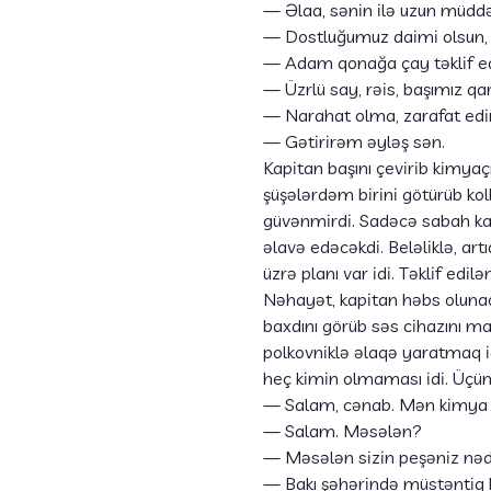
— Əlaa, sənin ilə uzun müddə
— Dostluğumuz daimi olsun, 
— Adam qonağa çay təklif e
— Üzrlü say, rəis, başımız qa
— Narahat olma, zarafat ed
— Gətirirəm əyləş sən.
Kapitan başını çevirib kimya
şüşələrdəm birini götürüb ko
güvənmirdi. Sadəcə sabah kap
əlavə edəcəkdi. Beləliklə, ar
üzrə planı var idi. Təklif edi
Nəhayət, kapitan həbs olunac
baxdını görüb səs cihazını mas
polkovniklə əlaqə yaratmaq id
heç kimin olmaması idi. Üçün
— Salam, cənab. Mən kimya e
— Salam. Məsələn?
— Məsələn sizin peşəniz nədi
— Bakı şəhərində müstəntiq k