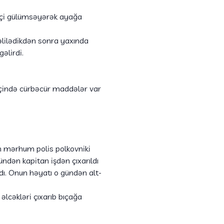
ətçi gülümsəyərək ayağa
əlilədikdən sonra yaxında
gəlirdi.
n içində cürbəcür maddələr var
çün mərhum polis polkovniki
ndən kapitan işdən çıxarıldı
adı. Onun həyatı o gündən alt-
əlcəkləri çıxarıb bıçağa