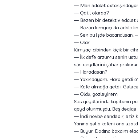
— Mən ədalət axtarışındaya
— Qatil olaraq?
— Bəzən bir detektiv ədalət ü
— Bəzən kimyaçı da ədalətin 
— Sən bu işdə bacarıqlısan, 
— Olar.
Kimyaçı cibindən kiçik bir cih
— İlk dəfə arzumu sənin üstü
səs qeydlərini şəhər prokuru
— Haradasan?
— Yaxındayam. Hara getdi o
— Kofe almağa getdi. Gələcək i
— Oldu, gözləyirəm.
Səs qeydlərində kapitanın pol
qeyd olunmuşdu. Beş dəqiqə son
— İndi növbə səndədir, əziz 
Yanına gəlib kofeni ona uzatdı
— Buyur. Dadına baxdım əladı