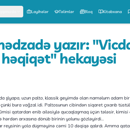
qqımızda
Layihələr
Təlimlər
Bloq
Kitabxana
ədzadə yazır: "Vicd
 həqiqət" hekayəsi
da şlyapa, uzun palto, klassik geyimdə olan naməlum adam bir 
i, çünki bura vağzal idi. Paltosunun cibindən siqaret çıxarıb tüstü
. Kimisi qatardan enib ailəsiylə qucaqlaşmaq üçün tələsir, kimisi
isə hərdən arxasına dönüb birinin yolunu gözləyirdi…
 reysinin yola düşməyinə cəmi 10 dəqiqə qalırdı. Amma qatard