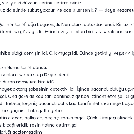
iz işinizi düzgün yerinə yetirmirsiniz.
nsuz da əlində sübut yoxdur, nə edə bilərsən ki?, — deyə nəzar
Qar hər tərəfi ağa boyamışdı. Naməlum qatardan endi. Bir az ir
 kimi isə gözləyirdi… Əlində veşləri olan biri tələsərək ona sarı 
ibə aldığı sərnişin idi. O, kimyaçı idi. Əlində gətirdiyi veşləri
aməluma tərəf döndü.
. İnsanlara şər atmaq düzgün deyil.
da duran naməlum kim idi?
nayət axtarış şöbəsinin detektivi idi. İşində bacarıqlı olduğu ü
di. Ona görə də kapitanı qanunsuz qətldə ittiham etmişdi. O gü
di. Beləcə, keçmiş bacarıqlı polis kapitanı fəhləlik etməyə başl
 kimyaçının əli ilə qətlə yetirdi.
tin olacaq, bəlkə də, heç açılmayacaqdı. Çünki kimyaçı əlindəki 
 bıçağı əridib rezin halına gətirmişdi.
darlığı gözləməzdim.