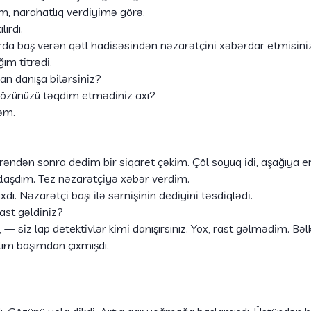
m, narahatlıq verdiyimə görə.
ırdı.
rda baş verən qətl hadisəsindən nəzarətçini xəbərdar etmisiniz
ım titrədi.
an danışa bilərsiniz?
 özünüzü təqdim etmədiniz axı?
əm.
rəndən sonra dedim bir siqaret çəkim. Çöl soyuq idi, aşağıya 
stlaşdım. Tez nəzarətçiyə xəbər verdim.
dı. Nəzarətçi başı ilə sərnişinin dediyini təsdiqlədi.
st gəldiniz?
 siz lap detektivlər kimi danışırsınız. Yox, rast gəlmədim. Bə
ım başımdan çıxmışdı.