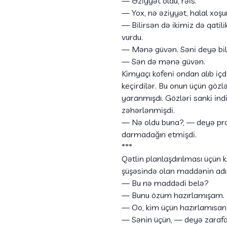
— Əziyyət oldu, rəis.
— Yox, nə əziyyət, halal xoşu
— Bilirsən də ikimiz də qati
vurdu.
— Mənə güvən. Səni deyə b
— Sən də mənə güvən.
Kimyaçı kofeni ondan alıb içd
keçirdilər. Bu onun üçün gözl
yaranmışdı. Gözləri sanki ind
zəhərlənmişdi.
— Nə oldu buna?, — deyə prok
darmadağın etmişdi.
***
Qətlin planlaşdırılması üçün 
şüşəsində olan maddənin adı 
— Bu nə maddədi belə?
— Bunu özüm hazırlamışam. İn
— Oo, kim üçün hazırlamısa
— Sənin üçün, — deyə zaraf