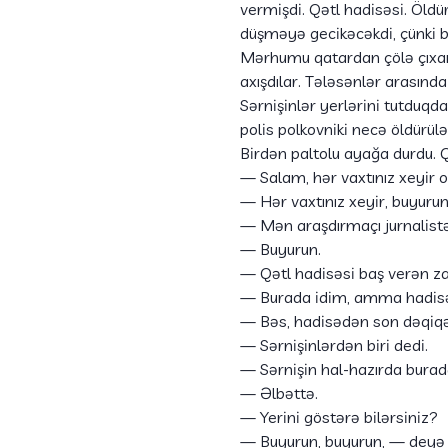
vermişdi. Qətl hadisəsi. Öldü
düşməyə gecikəcəkdi, çünki b
Mərhumu qatardan çölə çıxard
axışdılar. Tələsənlər arasın
Sərnişinlər yerlərini tutduqda
polis polkovniki necə öldürülə
Birdən paltolu ayağa durdu. Q
— Salam, hər vaxtınız xeyir o
— Hər vaxtınız xeyir, buyurun
— Mən araşdırmaçı jurnalistə
— Buyurun.
— Qətl hadisəsi baş verən z
— Burada idim, amma hadis
— Bəs, hadisədən son dəqiqə
— Sərnişinlərdən biri dedi.
— Sərnişin hal-hazırda bura
— Əlbəttə.
— Yerini göstərə bilərsiniz?
— Buyurun, buyurun, — deyə n