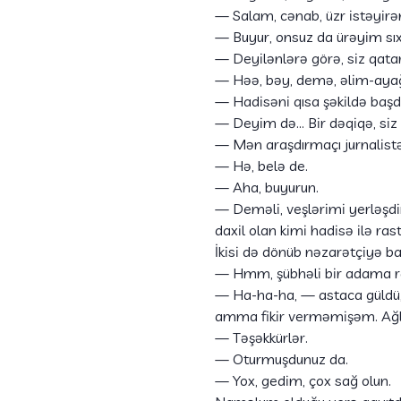
— Salam, cənab, üzr istəyirə
— Buyur, onsuz da ürəyim sıxıl
— Deyilənlərə görə, siz qata
— Həə, bəy, demə, əlim-ayağ
— Hadisəni qısa şəkildə başd
— Deyim də… Bir dəqiqə, siz
— Mən araşdırmaçı jurnalist
— Hə, belə de.
— Aha, buyurun.
— Deməli, veşlərimi yerləşdi
daxil olan kimi hadisə ilə ra
İkisi də dönüb nəzarətçiyə bax
— Hmm, şübhəli bir adama ra
— Ha-ha-ha, — astaca güldü, —
amma fikir verməmişəm. Ağl
— Təşəkkürlər.
— Oturmuşdunuz da.
— Yox, gedim, çox sağ olun.