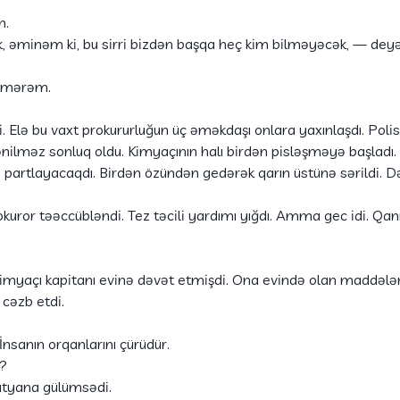
n.
lik, əminəm ki, bu sirri bizdən başqa heç kim bilməyəcək, — de
ilmərəm.
i. Elə bu vaxt prokururluğun üç əməkdaşı onlara yaxınlaşdı. Polis
ənilməz sonluq oldu. Kimyaçının halı birdən pisləşməyə başladı. 
i partlayacaqdı. Birdən özündən gedərək qarın üstünə sərildi. D
uror təəccübləndi. Tez təcili yardımı yığdı. Amma gec idi. Qan
kimyaçı kapitanı evinə dəvət etmişdi. Ona evində olan maddələri
cəzb etdi.
sanın orqanlarını çürüdür.
n?
atyana gülümsədi.