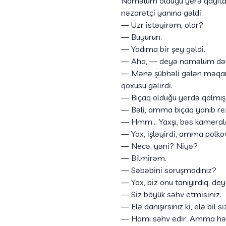
Naməlum olduğu yerə qayıtdı
nəzarətçi yanına gəldi.
— Üzr istəyirəm, olar?
— Buyurun.
— Yadıma bir şey gəldi.
— Aha, — deyə naməlum dəftə
— Mənə şübhəli gələn məqamla
qoxusu gəlirdi.
— Bıçaq olduğu yerdə qalmış
— Bəli, amma bıçaq yanıb r
— Hmm… Yaxşı, bəs kameralar
— Yox, işləyirdi, amma polkov
— Necə, yəni? Niyə?
— Bilmirəm.
— Səbəbini soruşmadınız?
— Yox, biz onu tanıyırdıq, de
— Siz böyük səhv etmisiniz.
— Elə danışırsınız ki, elə bil s
— Hamı səhv edir. Amma həyat