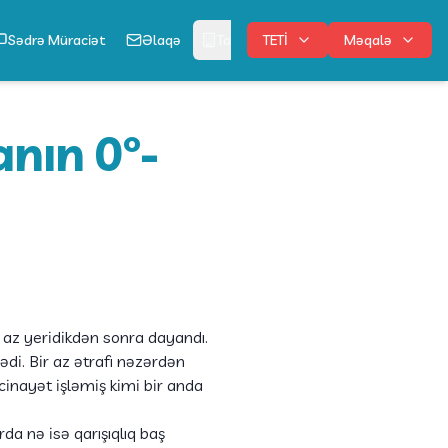
Sədrə Müraciət
Əlaqə
Tabe Qurumlar
TETİ
Məqalə
Digər
anın 0°-
az yeridikdən sonra dayandı.
lədi. Bir az ətrafı nəzərdən
 cinayət işləmiş kimi bir anda
a nə isə qarışıqlıq baş