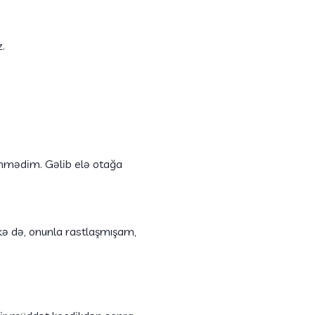
.
enmədim. Gəlib elə otağa
lkə də, onunla rastlaşmışam,