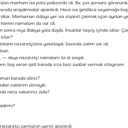
rülən mərhum isə polis polkovniki idi. Bu, çox qorxunc görünürd
urada araşdırmalar aparılırdı. Hava isə getdikcə soyumağa başl
ılar. Mərhumun öldüyü yer isə siqaret çəkmək üçün ayrılan yer
da həmin naməlum da var idi.
n sonra reys Bakıya yola düşdü. İnsanlar təşviş içində idilər. Çün
 bilər?
atarın nəzarətçisinə yaxınlaşdı. Səsində zəhm var idi.
lsun.
, — deyə nəzarətçi naməlum ilə əl sıxışdı.
m, baş verən qətl barədə sizə bəzi suallar vermək istəyirəm.
aman burada idiniz?
ədən xəbərim olmayıb.
də necə xəbəriniz oldu?
dadırmı?
əzarətçi sərnişinin yerini göstərdi.