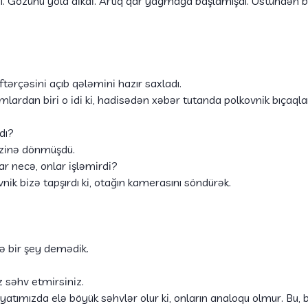
. Gözünü yola dikdi. Artıq qar yağmağa başlamışdı. Üstündən 
rçəsini açıb qələmini hazır saxladı.
rdan biri o idi ki, hadisədən xəbər tutanda polkovnik bıçaql
dı?
ezinə dönmüşdü.
 necə, onlar işləmirdi?
nik bizə tapşırdı ki, otağın kamerasını söndürək.
yə bir şey demədik.
iz səhv etmirsiniz.
ımızda elə böyük səhvlər olur ki, onların analoqu olmur. Bu, bö