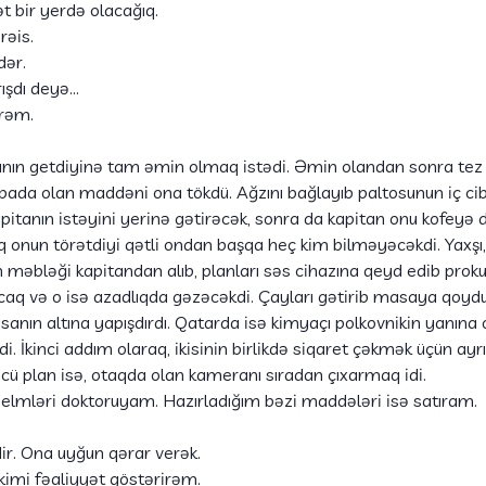
t bir yerdə olacağıq.
rəis.
dər.
rışdı deyə…
irəm.
çının getdiyinə tam əmin olmaq istədi. Əmin olandan sonra tez
lbada olan maddəni ona tökdü. Ağzını bağlayıb paltosunun iç ci
itanın istəyini yerinə gətirəcək, sonra da kapitan onu kofeyə
tıq onun törətdiyi qətli ondan başqa heç kim bilməyəcəkdi. Yaxş
lən məbləği kapitandan alıb, planları səs cihazına qeyd edib pro
aq və o isə azadlıqda gəzəcəkdi. Çayları gətirib masaya qoyd
anın altına yapışdırdı. Qatarda isə kimyaçı polkovnikin yanına o
i. İkinci addım olaraq, ikisinin birlikdə siqaret çəkmək üçün a
cü plan isə, otaqda olan kameranı sıradan çıxarmaq idi.
lmləri doktoruyam. Hazırladığım bəzi maddələri isə satıram.
r. Ona uyğun qərar verək.
imi fəaliyyət göstərirəm.