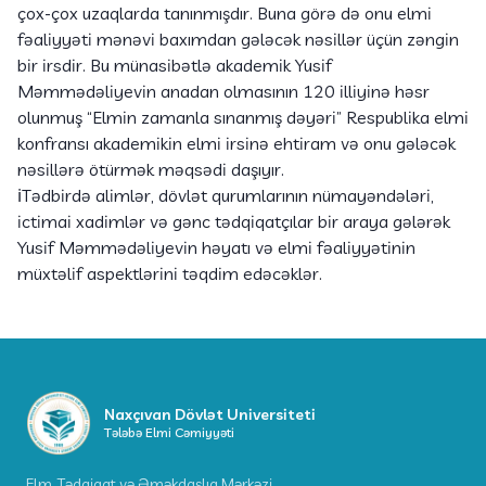
çox-çox uzaqlarda tanınmışdır. Buna görə də onu elmi
fəaliyyəti mənəvi baxımdan gələcək nəsillər üçün zəngin
bir irsdir. Bu münasibətlə akademik Yusif
Məmmədəliyevin anadan olmasının 120 illiyinə həsr
olunmuş “Elmin zamanla sınanmış dəyəri” Respublika elmi
konfransı akademikin elmi irsinə ehtiram və onu gələcək
nəsillərə ötürmək məqsədi daşıyır.
ℹ️Tədbirdə alimlər, dövlət qurumlarının nümayəndələri,
ictimai xadimlər və gənc tədqiqatçılar bir araya gələrək
Yusif Məmmədəliyevin həyatı və elmi fəaliyyətinin
müxtəlif aspektlərini təqdim edəcəklər.
Naxçıvan Dövlət Universiteti
Tələbə Elmi Cəmiyyəti
Elm, Tədqiqat və Əməkdaşlıq Mərkəzi