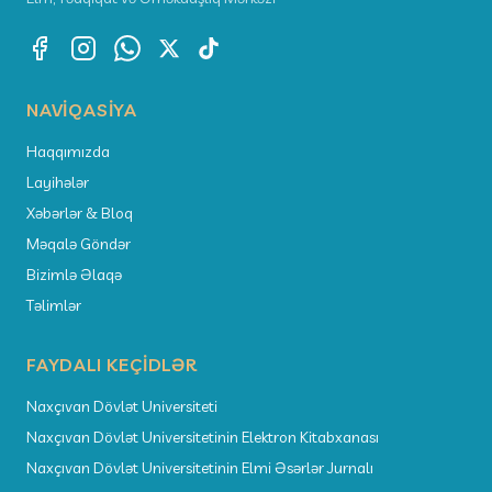
NAVIQASIYA
Haqqımızda
Layihələr
Xəbərlər & Bloq
Məqalə Göndər
Bizimlə Əlaqə
Təlimlər
FAYDALI KEÇIDLƏR
Naxçıvan Dövlət Universiteti
Naxçıvan Dövlət Universitetinin Elektron Kitabxanası
Naxçıvan Dövlət Universitetinin Elmi Əsərlər Jurnalı