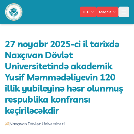
TETİ
Məqalə
Meny
27 noyabr 2025-ci il tarixdə
Naxçıvan Dövlət
Universitetində akademik
Yusif Məmmədəliyevin 120
illik yubileyinə həsr olunmuş
respublika konfransı
keçiriləcəkdir
Naxçıvan Dövlət Universiteti