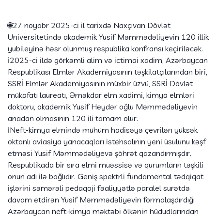
🌐27 noyabr 2025-ci il tarixdə Naxçıvan Dövlət
Universitetində akademik Yusif Məmmədəliyevin 120 illik
yubileyinə həsr olunmuş respublika konfransı keçiriləcək.
ℹ️2025-ci ildə görkəmli alim və ictimai xadim, Azərbaycan
Respublikası Elmlər Akademiyasının təşkilatçılarından biri,
SSRİ Elmlər Akademiyasının müxbir üzvü, SSRİ Dövlət
mükafatı laureatı, Əməkdar elm xadimi, kimya elmləri
doktoru, akademik Yusif Heydər oğlu Məmmədəliyevin
anadan olmasının 120 ili tamam olur.
ℹ️Neft-kimya elmində mühüm hadisəyə çevrilən yüksək
oktanlı aviasiya yanacaqları istehsalının yeni üsulunu kəşf
etməsi Yusif Məmmədəliyevə şöhrət qazandırmışdır.
Respublikada bir sıra elmi müəssisə və qurumların təşkili
onun adı ilə bağlıdır. Geniş spektrli fundamental tədqiqat
işlərini səmərəli pedaqoji fəaliyyətlə paralel surətdə
davam etdirən Yusif Məmmədəliyevin formalaşdırdığı
Azərbaycan neft-kimya məktəbi ölkənin hüdudlarından