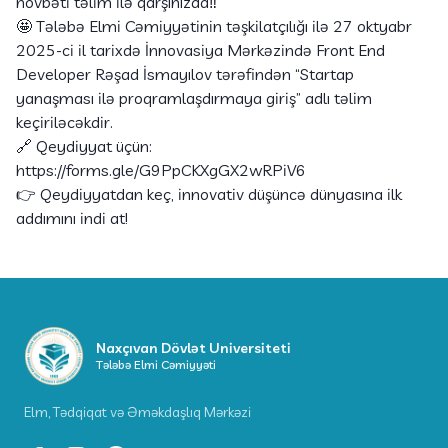
növbəti təlim ilə qarşınızda‼️
🤩 Tələbə Elmi Cəmiyyətinin təşkilatçılığı ilə 27 oktyabr
2025-ci il tarixdə İnnovasiya Mərkəzində Front End
Developer Rəşad İsmayılov tərəfindən “Startap
yanaşması ilə proqramlaşdırmaya giriş” adlı təlim
keçiriləcəkdir.
🔗 Qeydiyyat üçün:
https://forms.gle/G9PpCKXgGX2wRPiV6
👉 Qeydiyyatdan keç, innovativ düşüncə dünyasına ilk
addımını indi at!
Naxçıvan Dövlət Universiteti
Tələbə Elmi Cəmiyyəti
Elm, Tədqiqat və Əməkdaşlıq Mərkəzi