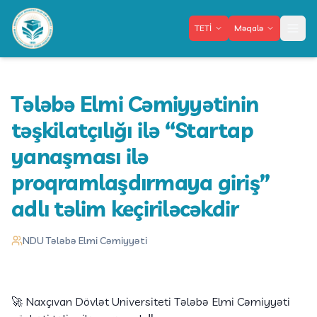
TETİ
Məqalə
Meny
Tələbə Elmi Cəmiyyətinin
təşkilatçılığı ilə “Startap
yanaşması ilə
proqramlaşdırmaya giriş”
adlı təlim keçiriləcəkdir
NDU Tələbə Elmi Cəmiyyəti
🚀 Naxçıvan Dövlət Universiteti Tələbə Elmi Cəmiyyəti