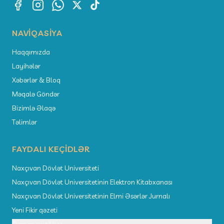
NAVIQASIYA
Haqqımızda
Layihələr
Xəbərlər & Bloq
Məqalə Göndər
Bizimlə Əlaqə
Təlimlər
FAYDALI KEÇIDLƏR
Naxçıvan Dövlət Universiteti
Naxçıvan Dövlət Universitetinin Elektron Kitabxanası
Naxçıvan Dövlət Universitetinin Elmi Əsərlər Jurnalı
Yeni Fikir qəzeti