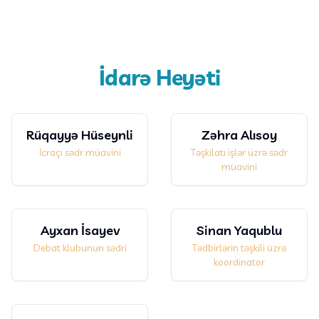
İdarə Heyəti
Rüqayyə Hüseynli
Zəhra Alısoy
İcraçı sədr müavini
Təşkilatı işlər üzrə sədr
müavini
Ayxan İsayev
Sinan Yaqublu
Debat klubunun sədri
Tədbirlərin təşkili üzrə
koordinator