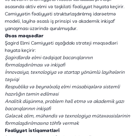
əsasında aktiv elmi və təşkilati fəaliyyət həyata keçirir.
Cəmiyyətin fəaliyyəti strukturlaşdırılmış idarəetmə
modeli, layihə əsaslı iş prinsipi və akademik inkişaf
yanaşması üzərində qurulmuşdur.
Əsas məqsədlər
Şagird Elmi Cəmiyyəti aşağıdakı strateji məqsədləri
həyata keçirir:
Şagirdlərdə elmi-tədqiqat bacarıqlarının
formalaşdırılması və inkişafı
İnnovasiya, texnologiya və startap yönümlü layihələrin
təşviqi
Respublika və beynəlxalq elmi müsabiqələrə sistemli
hazırlığın təmin edilməsi
Analitik düşünmə, problem həll etmə və akademik yazı
bacarıqlarının inkişafı
Gələcək alim, mühəndis və texnologiya mütəxəssislərinin
formalaşdırılmasına töhfə vermək
Fəaliyyət istiqamətləri