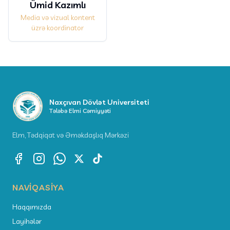
Ümid Kazımlı
Media və vizual kontent
üzrə koordinator
Naxçıvan Dövlət Universiteti
Tələbə Elmi Cəmiyyəti
Elm, Tədqiqat və Əməkdaşlıq Mərkəzi
NAVIQASIYA
Haqqımızda
Layihələr