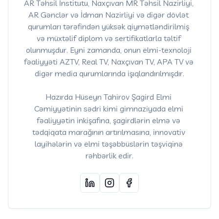
AR Təhsil İnstitutu, Naxçıvan MR Təhsil Nazirliyi, 
AR Gənclər və İdman Nazirliyi və digər dövlət 
qurumları tərəfindən yüksək qiymətləndirilmiş 
və müxtəlif diplom və sertifikatlarla təltif 
olunmuşdur. Eyni zamanda, onun elmi-texnoloji 
fəaliyyəti AZTV, Real TV, Naxçıvan TV, APA TV və 
digər media qurumlarında işıqlandırılmışdır.

Hazırda Hüseyn Tahirov Şagird Elmi 
Cəmiyyətinin sədri kimi gimnaziyada elmi 
fəaliyyətin inkişafına, şagirdlərin elmə və 
tədqiqata marağının artırılmasına, innovativ 
layihələrin və elmi təşəbbüslərin təşviqinə 
rəhbərlik edir.