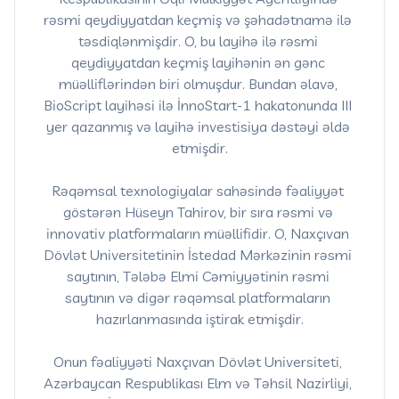
rəsmi qeydiyyatdan keçmiş və şəhadətnamə ilə 
təsdiqlənmişdir. O, bu layihə ilə rəsmi 
qeydiyyatdan keçmiş layihənin ən gənc 
müəlliflərindən biri olmuşdur. Bundan əlavə, 
BioScript layihəsi ilə İnnoStart-1 hakatonunda III 
yer qazanmış və layihə investisiya dəstəyi əldə 
etmişdir.

Rəqəmsal texnologiyalar sahəsində fəaliyyət 
göstərən Hüseyn Tahirov, bir sıra rəsmi və 
innovativ platformaların müəllifidir. O, Naxçıvan 
Dövlət Universitetinin İstedad Mərkəzinin rəsmi 
saytının, Tələbə Elmi Cəmiyyətinin rəsmi 
saytının və digər rəqəmsal platformaların 
hazırlanmasında iştirak etmişdir.

Onun fəaliyyəti Naxçıvan Dövlət Universiteti, 
Azərbaycan Respublikası Elm və Təhsil Nazirliyi, 