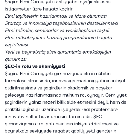
Şagird Elmi Cəmiyyəti fəaliyyətini aşağıdakı əsas
istiqamətlər üzrə həyata keçirir:
Elmi layihələrin hazırlanması və idarə olunması
Startap və innovasiya təşəbbüslərinin dəstəklənməsi
Elmi təlimlər, seminarlar və workshopların təşkili
Elmi müsabiqələrə hazırlıq proqramlarının həyata
keçirilməsi
Yerli və beynəlxalq elmi qurumlarla əməkdaşlığın
qurulması
ŞEC-in rolu və əhəmiyyəti
Şagird Elmi Cəmiyyəti gimnaziyada elmi mühitin
formalaşdırılmasında, innovasiya mədəniyyətinin inkişaf
etdirilməsində və şagirdlərin akademik və peşəkar
gələcəyə hazırlanmasında mühüm rol oynayır. Cəmiyyət
şagirdlərin yalnız nəzəri bilik əldə etməsini deyil, həm də
praktiki layihələr üzərində işləyərək real problemlərə
innovativ həllər hazırlamasını təmin edir. ŞEC
gimnaziyanın elmi potensialının inkişaf etdirilməsi və
beynəlxalq səviyyədə rəqabət qabiliyyətli gənclərin