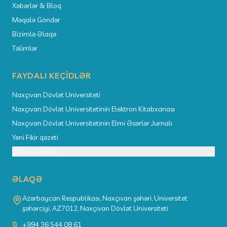
Xəbərlər & Bloq
Məqalə Göndər
Bizimlə Əlaqə
Təlimlər
FAYDALI KEÇIDLƏR
Naxçıvan Dövlət Universiteti
Naxçıvan Dövlət Universitetinin Elektron Kitabxanası
Naxçıvan Dövlət Universitetinin Elmi Əsərlər Jurnalı
Yeni Fikir qəzeti
Qanunvericilik
ƏLAQƏ
Azərbaycan Respublikası, Naxçıvan şəhəri, Universitet
şəhərciyi, AZ7012, Naxçıvan Dövlət Universiteti
+994 36 544 08 61