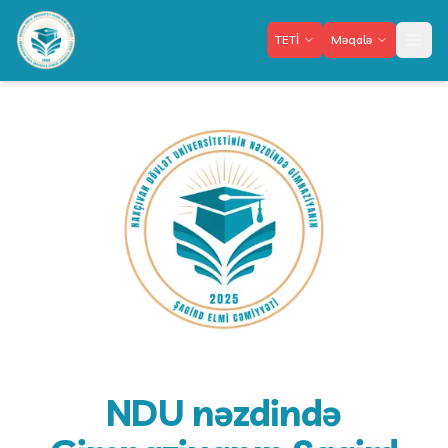
TETİ
Məqalə
Meny
NDU nəzdində