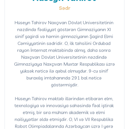
Sədr
Hüseyn Tahirov Naxçıvan Dövlət Universitetinin 
nəzdində fəaliyyət göstərən Gimnaziyanın XI 
sinif şagirdi və həmin gimnaziyanın Şagird Elmi 
Cəmiyyətinin sədridir. O, ilk təhsilini Ordubad 
rayon İnternat məktəbində almış, daha sonra 
Naxçıvan Dövlət Universitetinin nəzdində 
Gimnaziyaya Naxçıvan Muxtar Respublikası üzrə 
yüksək nəticə ilə qəbul olmuşdur. 9-cu sinif 
buraxılış imtahanında 291 bal nəticə 
göstərmişdir.

Hüseyn Tahirov məktəb illərindən etibarən elm, 
texnologiya və innovasiya sahəsində fəal iştirak 
etmiş, bir sıra mühüm akademik və elmi 
nailiyyətlər əldə etmişdir. O, VI və VII Respublika 
Robot Olimpiadalarında Azərbaycan üzrə I yerə 