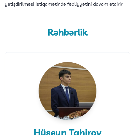
yetişdirilməsi istiqamətində fəaliyyətini davam etdirir.
Rəhbərlik
Hüseyn Tahirov