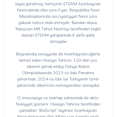
layiq görülmüş, həmçinin STEAM Azərbaycan 
Festivalında ölkə üzrə II yer, Respublika Fənn 
Müsabiqələrində isə riyaziyyat fənni üzrə 
yüksək nəticə əldə etmişdir. Bundan əlavə, 
Naxçıvan MR Təhsil Nazirliyi tərəfindən təşkil 
olunan STEAM yarışlarında 6 dəfə qalib 
olmuşdur.

Beynəlxalq səviyyədə də Azərbaycanı uğurla 
təmsil edən Hüseyn Tahirov, 110-dan çox 
ölkənin iştirak etdiyi Dünya Robot 
Olimpiadasında 2023-cü ildə Panama 
şəhərində, 2024-cü ildə isə Türkiyənin İzmir 
şəhərində ölkəmizin nümayəndəsi olmuşdur.

O, innovasiya və startap sahəsində də aktiv 
fəaliyyət göstərir. Hüseyn Tahirov tərəfindən 
yaradılan “BioScript” layihəsi Azərbaycan 
Respublikasının Əqli Mülkiyyət Agentliyində 