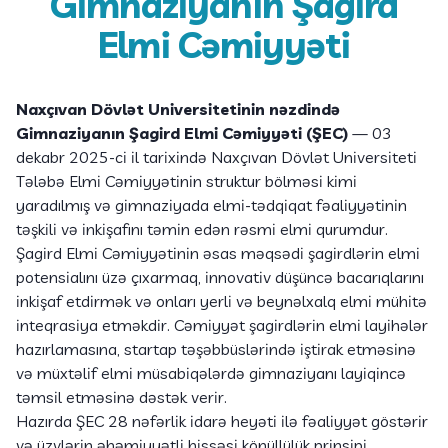
Gimnaziyanın Şagird
Elmi Cəmiyyəti
Naxçıvan Dövlət Universitetinin nəzdində
Gimnaziyanın Şagird Elmi Cəmiyyəti (ŞEC)
— 03
dekabr 2025-ci il tarixində Naxçıvan Dövlət Universiteti
Tələbə Elmi Cəmiyyətinin struktur bölməsi kimi
yaradılmış və gimnaziyada elmi-tədqiqat fəaliyyətinin
təşkili və inkişafını təmin edən rəsmi elmi qurumdur.
Şagird Elmi Cəmiyyətinin əsas məqsədi şagirdlərin elmi
potensialını üzə çıxarmaq, innovativ düşüncə bacarıqlarını
inkişaf etdirmək və onları yerli və beynəlxalq elmi mühitə
inteqrasiya etməkdir. Cəmiyyət şagirdlərin elmi layihələr
hazırlamasına, startap təşəbbüslərində iştirak etməsinə
və müxtəlif elmi müsabiqələrdə gimnaziyanı layiqincə
təmsil etməsinə dəstək verir.
Hazırda ŞEC 28 nəfərlik idarə heyəti ilə fəaliyyət göstərir
və üzvlərin əhəmiyyətli hissəsi könüllülük prinsipi